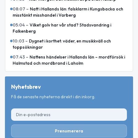
08:07
–
Natt i Hallands län: falsklarm i Kungsbacka och
misstänkt misshandel i Varberg
05:04
–
Vilket golv har vår stad? Stadsvandring i
Falkenberg
10:03
–
Dygnet i korthet: väder, en musikkväll och
toppsökningar
07:43
–
Nattens händelser i Hallands län – mordförsök i
Halmstad och mordbrand i Laholm
Nyhetsbrev
Få de senaste nyheterna direkt i din inkorg.
Prenumerera