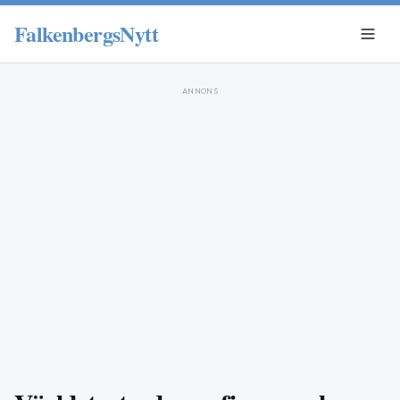
FalkenbergsNytt
ANNONS