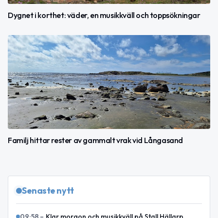
Dygnet i korthet: väder, en musikkväll och toppsökningar
Familj hittar rester av gammalt vrak vid Långasand
Senaste nytt
09:58
–
Klar morgon och musikkväll på Stall Hällarp