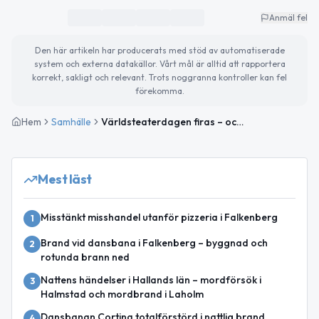
Anmäl fel
Den här artikeln har producerats med stöd av automatiserade
system och externa datakällor. Vårt mål är alltid att rapportera
korrekt, sakligt och relevant. Trots noggranna kontroller kan fel
förekomma.
Hem
Samhälle
Världsteaterdagen firas – och nya badhuset tar form
Mest läst
Misstänkt misshandel utanför pizzeria i Falkenberg
1
Brand vid dansbana i Falkenberg – byggnad och
2
rotunda brann ned
Nattens händelser i Hallands län – mordförsök i
3
Halmstad och mordbrand i Laholm
Dansbanan Cortina totalförstörd i nattlig brand
4