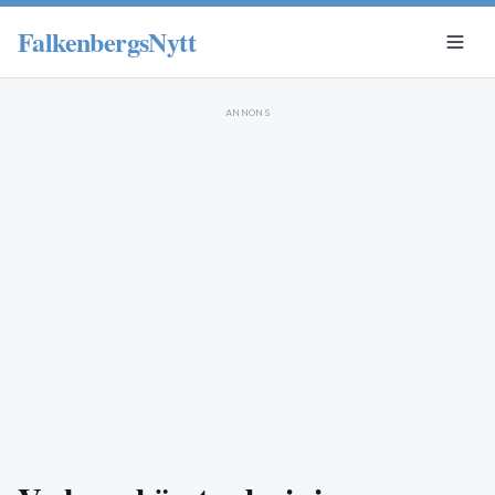
FalkenbergsNytt
ANNONS