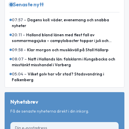
Senaste nytt
07:57
–
Dagens koll: väder, evenemang och snabba
nyheter
20:11
–
Halland bland länen med flest fall av
sommarmagsjuka – campylobacter toppar i juli och
augusti
09:58
–
Klar morgon och musikkväll på Stall Hällarp
08:07
–
Natt i Hallands län: falsklarm i Kungsbacka och
misstänkt misshandel i Varberg
05:04
–
Vilket golv har vår stad? Stadsvandring i
Falkenberg
Nyhetsbrev
Få de senaste nyheterna direkt i din inkorg.