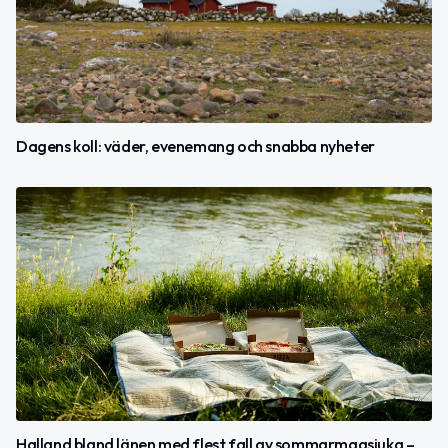
Dagens koll: väder, evenemang och snabba nyheter
Halland bland länen med flest fall av sommarmagsjuka –