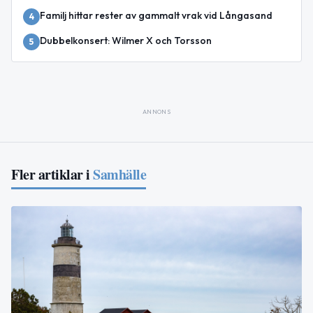
Familj hittar rester av gammalt vrak vid Långasand
4
Dubbelkonsert: Wilmer X och Torsson
5
ANNONS
Fler artiklar i
Samhälle