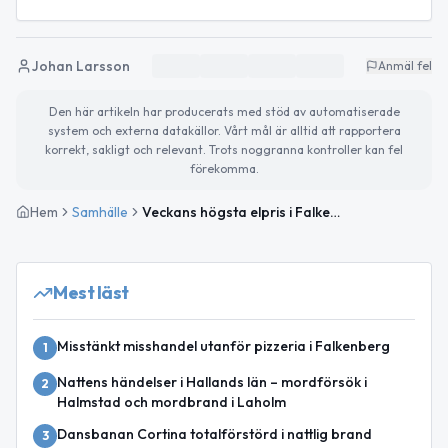
Johan Larsson
Anmäl fel
Den här artikeln har producerats med stöd av automatiserade
system och externa datakällor. Vårt mål är alltid att rapportera
korrekt, sakligt och relevant. Trots noggranna kontroller kan fel
förekomma.
Hem
Samhälle
Veckans högsta elpris i Falkenberg i morgon
Mest läst
Misstänkt misshandel utanför pizzeria i Falkenberg
1
Nattens händelser i Hallands län – mordförsök i
2
Halmstad och mordbrand i Laholm
Dansbanan Cortina totalförstörd i nattlig brand
3