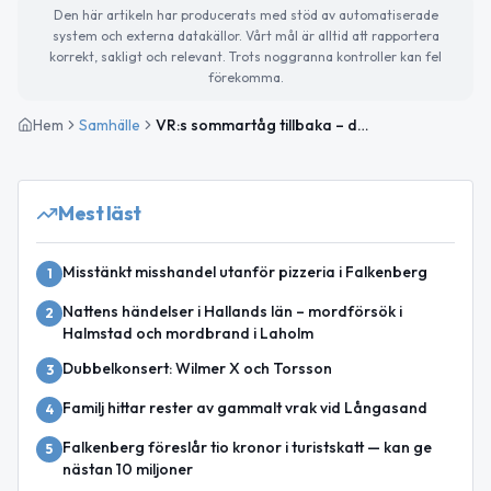
Den här artikeln har producerats med stöd av automatiserade
system och externa datakällor. Vårt mål är alltid att rapportera
korrekt, sakligt och relevant. Trots noggranna kontroller kan fel
förekomma.
Hem
Samhälle
VR:s sommartåg tillbaka – dagliga direkttåg via Falkenberg till Ängelholm
Mest läst
Misstänkt misshandel utanför pizzeria i Falkenberg
1
Nattens händelser i Hallands län – mordförsök i
2
Halmstad och mordbrand i Laholm
Dubbelkonsert: Wilmer X och Torsson
3
Familj hittar rester av gammalt vrak vid Långasand
4
Falkenberg föreslår tio kronor i turistskatt — kan ge
5
nästan 10 miljoner