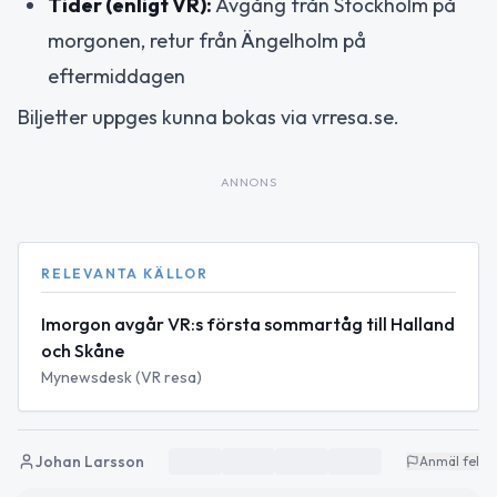
Tider (enligt VR):
Avgång från Stockholm på
morgonen, retur från Ängelholm på
eftermiddagen
Biljetter uppges kunna bokas via vrresa.se.
ANNONS
RELEVANTA KÄLLOR
Imorgon avgår VR:s första sommartåg till Halland
och Skåne
Mynewsdesk (VR resa)
Johan Larsson
Anmäl fel