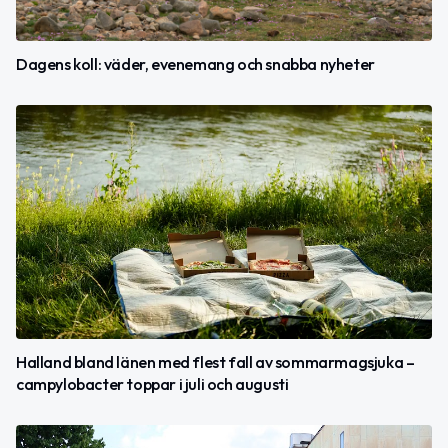
Dagens koll: väder, evenemang och snabba nyheter
Halland bland länen med flest fall av sommarmagsjuka –
campylobacter toppar i juli och augusti