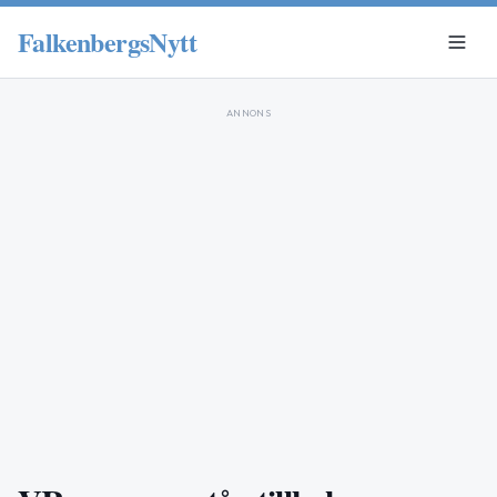
FalkenbergsNytt
ANNONS