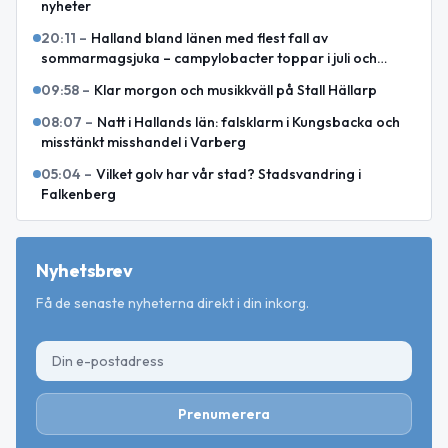
nyheter
20:11
–
Halland bland länen med flest fall av
sommarmagsjuka – campylobacter toppar i juli och
augusti
09:58
–
Klar morgon och musikkväll på Stall Hällarp
08:07
–
Natt i Hallands län: falsklarm i Kungsbacka och
misstänkt misshandel i Varberg
05:04
–
Vilket golv har vår stad? Stadsvandring i
Falkenberg
Nyhetsbrev
Få de senaste nyheterna direkt i din inkorg.
Prenumerera