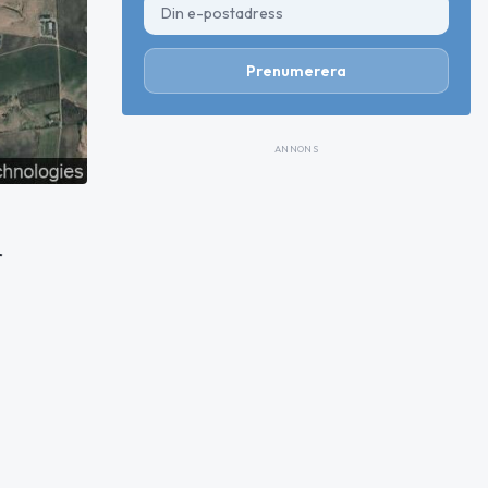
Prenumerera
ANNONS
r