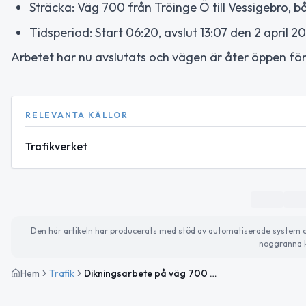
Sträcka: Väg 700 från Tröinge Ö till Vessigebro, b
Tidsperiod: Start 06:20, avslut 13:07 den 2 april 2
Arbetet har nu avslutats och vägen är åter öppen för
RELEVANTA KÄLLOR
Trafikverket
Den här artikeln har producerats med stöd av automatiserade system och 
noggranna k
Hem
Trafik
Dikningsarbete på väg 700 mellan Tröinge Ö och Vessigebro avslutat