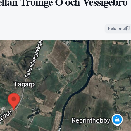
llan Tröinge Ö och Vessigebro
Felanmäl