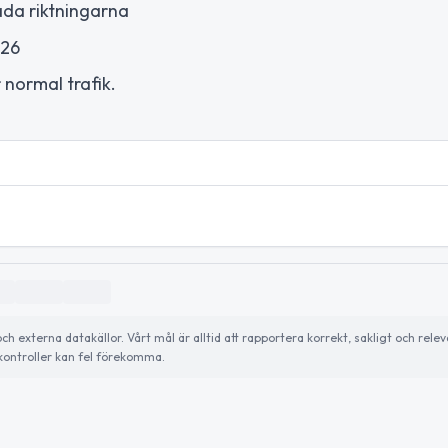
åda riktningarna
026
 normal trafik.
externa datakällor. Vårt mål är alltid att rapportera korrekt, sakligt och relev
ontroller kan fel förekomma.