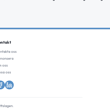
ontakt
ntakta oss
nonsera
 oss
psa oss
ttslagen.