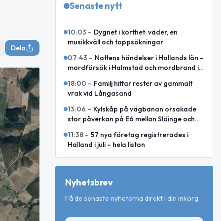
Senaste nytt
10:03
–
Dygnet i korthet: väder, en
musikkväll och toppsökningar
Dela
07:43
–
Nattens händelser i Hallands län –
mordförsök i Halmstad och mordbrand i
Laholm
18:00
–
Familj hittar rester av gammalt
vrak vid Långasand
13:06
–
Kylskåp på vägbanan orsakade
stor påverkan på E6 mellan Slöinge och
Heberg
11:38
–
57 nya företag registrerades i
Halland i juli – hela listan
Nyhetsbrev
Få de senaste nyheterna direkt i din inkorg.