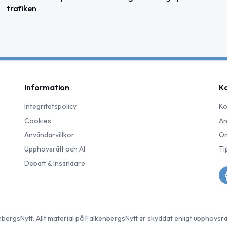
trafiken
Information
K
Integritetspolicy
Ko
Cookies
An
Användarvillkor
Om
Upphovsrätt och AI
Ti
Debatt & Insändare
nbergsNytt
. Allt material på
FalkenbergsNytt
är skyddat enligt upphovsrä