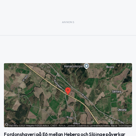
ANNONS
Fordonshaveri på E6 mellan Heberg och Slöinge påverkar