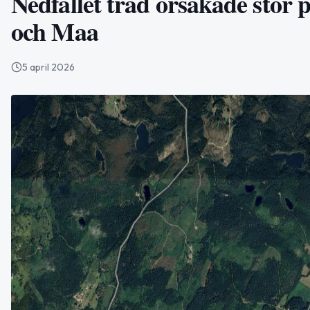
Nedfallet träd orsakade stor
och Maa
5 april 2026