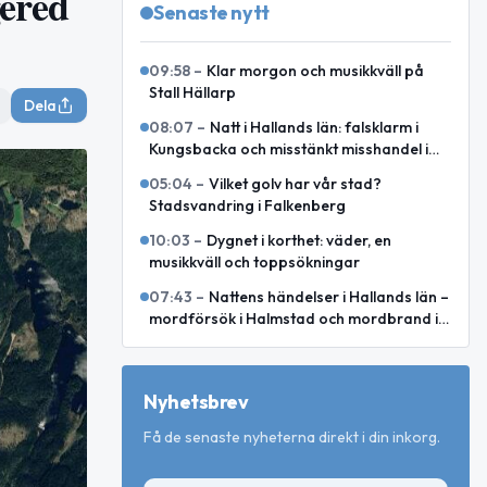
gered
Senaste nytt
09:58
–
Klar morgon och musikkväll på
Stall Hällarp
Dela
08:07
–
Natt i Hallands län: falsklarm i
Kungsbacka och misstänkt misshandel i
Varberg
05:04
–
Vilket golv har vår stad?
Stadsvandring i Falkenberg
10:03
–
Dygnet i korthet: väder, en
musikkväll och toppsökningar
07:43
–
Nattens händelser i Hallands län –
mordförsök i Halmstad och mordbrand i
Laholm
Nyhetsbrev
Få de senaste nyheterna direkt i din inkorg.