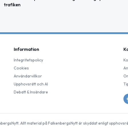
trafiken
Information
K
Integritetspolicy
Ko
Cookies
An
Användarvillkor
Om
Upphovsrätt och AI
Ti
Debatt & Insändare
nbergsNytt
. Allt material på
FalkenbergsNytt
är skyddat enligt upphovsrä