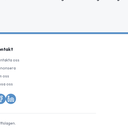
ontakt
ntakta oss
nonsera
 oss
psa oss
ttslagen.