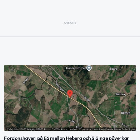
ANNONS
Fordonshaveri på E6 mellan Heberg och Slöinge påverkar