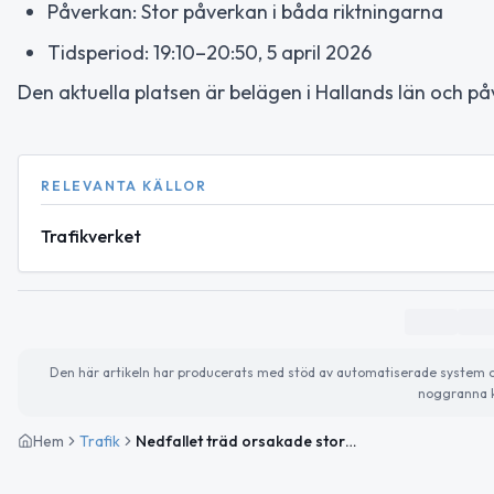
Påverkan: Stor påverkan i båda riktningarna
Tidsperiod: 19:10–20:50, 5 april 2026
Den aktuella platsen är belägen i Hallands län och p
RELEVANTA KÄLLOR
Trafikverket
Den här artikeln har producerats med stöd av automatiserade system och 
noggranna k
Hem
Trafik
Nedfallet träd orsakade stor påverkan på väg 825 mellan Fagered och Maa