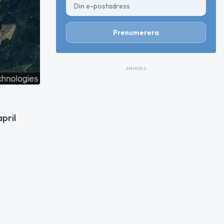
Prenumerera
ANNONS
pril