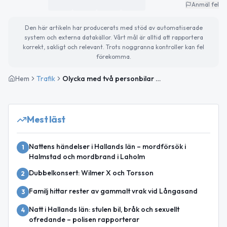
Anmäl fel
Den här artikeln har producerats med stöd av automatiserade
system och externa datakällor. Vårt mål är alltid att rapportera
korrekt, sakligt och relevant. Trots noggranna kontroller kan fel
förekomma.
Hem
Trafik
Olycka med två personbilar på Väg 154 mellan Falkenberg och Tångakrysset
Mest läst
Nattens händelser i Hallands län – mordförsök i
1
Halmstad och mordbrand i Laholm
Dubbelkonsert: Wilmer X och Torsson
2
Familj hittar rester av gammalt vrak vid Långasand
3
Natt i Hallands län: stulen bil, bråk och sexuellt
4
ofredande – polisen rapporterar