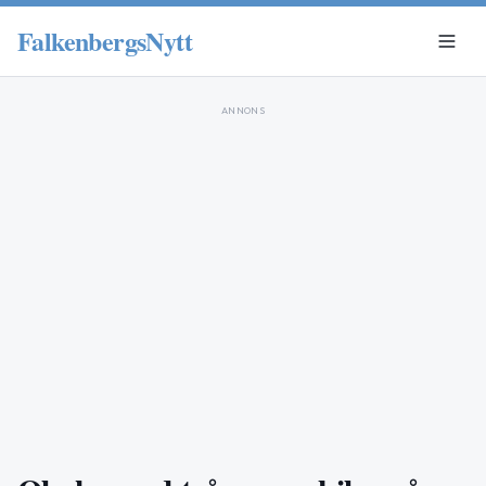
FalkenbergsNytt
ANNONS