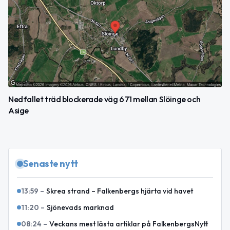
Nedfallet träd blockerade väg 671 mellan Slöinge och
Asige
Senaste nytt
13:59
–
Skrea strand – Falkenbergs hjärta vid havet
11:20
–
Sjönevads marknad
08:24
–
Veckans mest lästa artiklar på FalkenbergsNytt