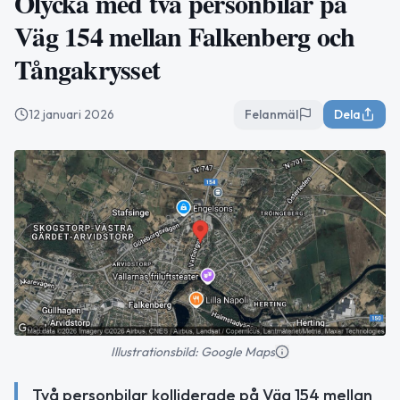
Olycka med två personbilar på
Väg 154 mellan Falkenberg och
Tångakrysset
12 januari 2026
Felanmäl
Dela
Illustrationsbild: Google Maps
Två personbilar kolliderade på Väg 154 mellan