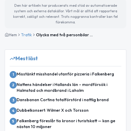
Den här artikeln har producerats med stöd av automatiserade
system och externa datakällor. Vårt mål är alltid att rapportera
korrekt, sakligt och relevant. Trots noggranna kontroller kan fel
förekomma.
Hem
Trafik
Olycka med två personbilar på väg 154 mellan Ljungby och Gisslestad
Mest läst
Misstänkt misshandel utanför pizzeria i Falkenberg
1
Nattens händelser i Hallands län – mordförsök i
2
Halmstad och mordbrand i Laholm
Dansbanan Cortina totalförstörd i nattlig brand
3
Dubbelkonsert: Wilmer X och Torsson
4
Falkenberg föreslår tio kronor i turistskatt — kan ge
5
nästan 10 miljoner