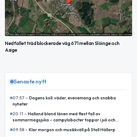
Nedfallet träd blockerade väg 671 mellan Slöinge och
Asige
Senaste nytt
07:57
–
Dagens koll: väder, evenemang och snabba
nyheter
20:11
–
Halland bland länen med flest fall av
sommarmagsjuka – campylobacter toppar i juli och
augusti
09:58
–
Klar morgon och musikkväll på Stall Hällarp