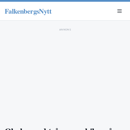
FalkenbergsNytt
ANNONS