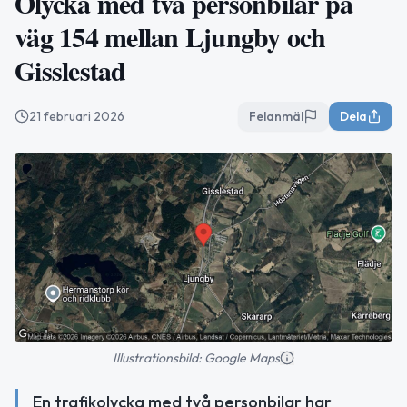
Olycka med två personbilar på
väg 154 mellan Ljungby och
Gisslestad
21 februari 2026
Felanmäl
Dela
Illustrationsbild: Google Maps
En trafikolycka med två personbilar har