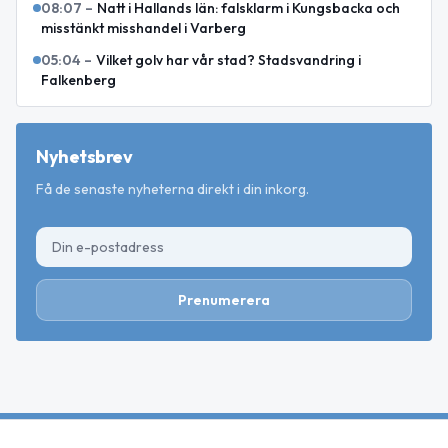
08:07
–
Natt i Hallands län: falsklarm i Kungsbacka och
misstänkt misshandel i Varberg
05:04
–
Vilket golv har vår stad? Stadsvandring i
Falkenberg
Nyhetsbrev
Få de senaste nyheterna direkt i din inkorg.
Prenumerera