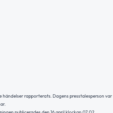
re händelser rapporterats. Dagens presstalesperson var 
ar.
ngen publicerades den 16 april klockan 07.02.