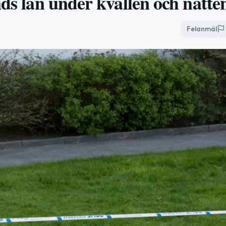
nds län under kvällen och natte
Felanmäl