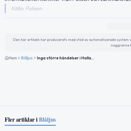
Källa: Polisen
Den här artikeln har producerats med stöd av automatiserade system och 
noggranna k
Hem
Blåljus
Inga större händelser i Hallands län under kvällen och natten
Fler artiklar i
Blåljus