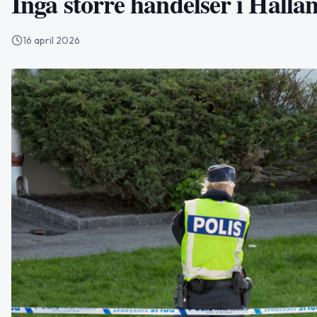
Inga större händelser i Halla
16 april 2026