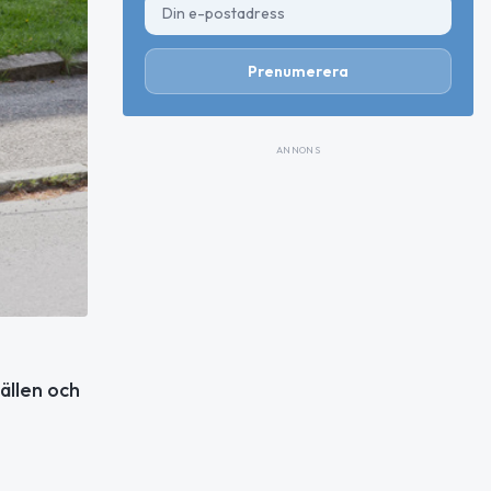
Prenumerera
ANNONS
ällen och