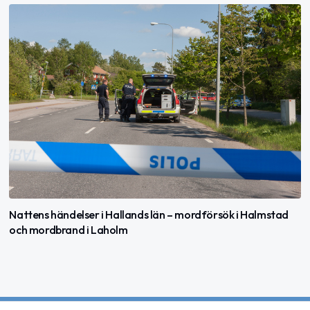
Nattens händelser i Hallands län – mordförsök i Halmstad
och mordbrand i Laholm