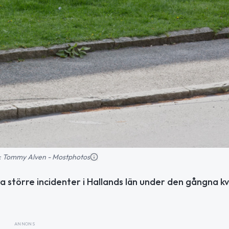
ld: Tommy Alven - Mostphotos
 större incidenter i Hallands län under den gångna kv
ANNONS