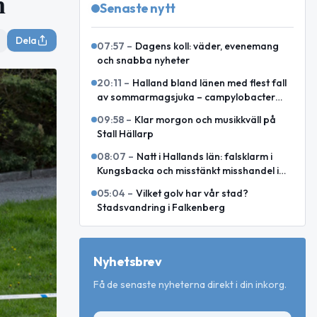
n
Senaste nytt
Dela
07:57
–
Dagens koll: väder, evenemang
och snabba nyheter
20:11
–
Halland bland länen med flest fall
av sommarmagsjuka – campylobacter
toppar i juli och augusti
09:58
–
Klar morgon och musikkväll på
Stall Hällarp
08:07
–
Natt i Hallands län: falsklarm i
Kungsbacka och misstänkt misshandel i
Varberg
05:04
–
Vilket golv har vår stad?
Stadsvandring i Falkenberg
Nyhetsbrev
Få de senaste nyheterna direkt i din inkorg.